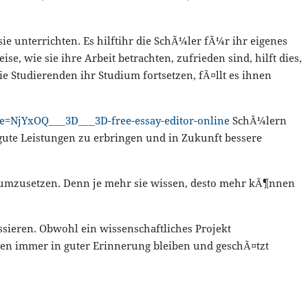
e unterrichten. Es hilftihr die SchÃ¼ler fÃ¼r ihr eigenes
, wie sie ihre Arbeit betrachten, zufrieden sind, hilft dies,
e Studierenden ihr Studium fortsetzen, fÃ¤llt es ihnen
ge=NjYxOQ___3D___3D-free-essay-editor-online
SchÃ¼lern
 gute Leistungen zu erbringen und in Zukunft bessere
s umzusetzen. Denn je mehr sie wissen, desto mehr kÃ¶nnen
sieren. Obwohl ein wissenschaftliches Projekt
iben immer in guter Erinnerung bleiben und geschÃ¤tzt