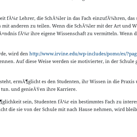
t fÃ¼r Lehrer, die SchÃ¼ler in das Fach einzufÃ¼hren, das si
mit anderen zu teilen. Wenn die SchÃ¼ler mit der Art und Weise
Ã¤ndnis fÃ¼r ihre eigene Wissenschaft zu vermitteln. Wenn di
urde, wird den
http://www.irvine.edu/wp-includes/pomo/es/?pa
kennen. Auf diese Weise werden sie motivierter, in der Schule
steht, ermÃ¶glicht es den Studenten, ihr Wissen in die Praxi
 tun. und genieÃŸen ihre Karriere.
lichkeit sein, Studenten fÃ¼r ein bestimmtes Fach zu interes
nicht die sie von der Schule mit nach Hause nehmen, wird ble