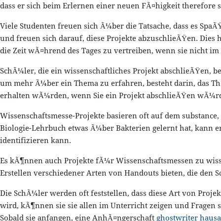
dass er sich beim Erlernen einer neuen FÃ¤higkeit therefore 
Viele Studenten freuen sich Ã¼ber die Tatsache, dass es SpaÃ
und freuen sich darauf, diese Projekte abzuschlieÃŸen. Dies h
die Zeit wÃ¤hrend des Tages zu vertreiben, wenn sie nicht im 
SchÃ¼ler, die ein wissenschaftliches Projekt abschlieÃŸen, be
um mehr Ã¼ber ein Thema zu erfahren, besteht darin, das Thema
erhalten wÃ¼rden, wenn Sie ein Projekt abschlieÃŸen wÃ¼r
Wissenschaftsmesse-Projekte basieren oft auf dem substance,
Biologie-Lehrbuch etwas Ã¼ber Bakterien gelernt hat, kann er
identifizieren kann.
Es kÃ¶nnen auch Projekte fÃ¼r Wissenschaftsmessen zu wisse
Erstellen verschiedener Arten von Handouts bieten, die den 
Die SchÃ¼ler werden oft feststellen, dass diese Art von Proj
wird, kÃ¶nnen sie sie allen im Unterricht zeigen und Fragen s
Sobald sie anfangen, eine AnhÃ¤ngerschaft
ghostwriter hausa