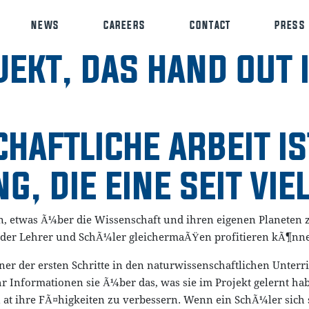
NEWS
CAREERS
CONTACT
PRESS
EKT, DAS HAND OUT 
AFTLICHE ARBEIT IS
, DIE EINE SEIT VIE
n, etwas Ã¼ber die Wissenschaft und ihren eigenen Planeten zu
n der Lehrer und SchÃ¼ler gleichermaÃŸen profitieren kÃ¶nn
r der ersten Schritte in den naturwissenschaftlichen Unterric
 Informationen sie Ã¼ber das, was sie im Projekt gelernt habe
n at ihre FÃ¤higkeiten zu verbessern. Wenn ein SchÃ¼ler sich s