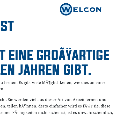
IST
T EINE GROÃŸARTIGE
LEN JAHREN GIBT.
 lernen. Es gibt viele MÃ¶glichkeiten, wie dies an einer
en.
ht. Sie werden viel aus dieser Art von Arbeit lernen und
n, teilen kÃ¶nnen, desto einfacher wird es fÃ¼r sie, diese
einer FÃ¤higkeiten nicht sicher ist, ist es unwahrscheinlich,