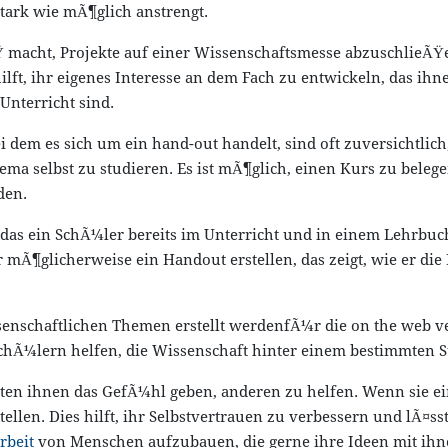
stark wie mÃ¶glich anstrengt.
Ÿ macht, Projekte auf einer Wissenschaftsmesse abzuschlieÃŸe
ilft, ihr eigenes Interesse an dem Fach zu entwickeln, das ih
Unterricht sind.
i dem es sich um ein hand-out handelt, sind oft zuversichtlic
 selbst zu studieren. Es ist mÃ¶glich, einen Kurs zu belegen,
den.
 das ein SchÃ¼ler bereits im Unterricht und in einem Lehrbuc
 mÃ¶glicherweise ein Handout erstellen, das zeigt, wie er di
nschaftlichen Themen erstellt werdenfÃ¼r die on the web ve
SchÃ¼lern helfen, die Wissenschaft hinter einem bestimmten S
ekten ihnen das GefÃ¼hl geben, anderen zu helfen. Wenn sie ei
tellen. Dies hilft, ihr Selbstvertrauen zu verbessern und lÃ¤s
rbeit
von Menschen aufzubauen, die gerne ihre Ideen mit ihnen