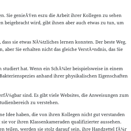
n. Sie genieÃŸen eszu die Arbeit ihrer Kollegen zu sehen
nen beigebracht wird, gibt ihnen aber auch etwas zu tun, um
h, dass sie etwas NÃ¼tzliches lernen konnten. Der beste Weg,
 aber Sie erhalten nicht das gleiche VerstÃ¤ndnis, das Sie
h studiert hat. Wenn ein SchÃ¼ler beispielsweise in einem
e Bakterienspezies anhand ihrer physikalischen Eigenschaften
rfÃ¼gbar sind. Es gibt viele Websites, die Anweisungen zum
tudienbereich zu verstehen.
ne Idee haben, die von ihren Kollegen nicht gut verstanden
st sie vor ihren Klassenkameraden qualifizierter aussehen.
 teilen, werden sie stolz darauf sein, ihre Handzettel fÃ¼r