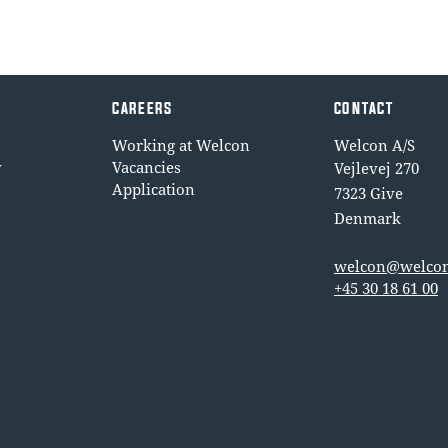
CAREERS
CONTACT
Working at Welcon
Welcon A/S
y
Vacancies
Vejlevej 270
Application
7323 Give
Denmark
welcon@welcon
+45 30 18 61 00