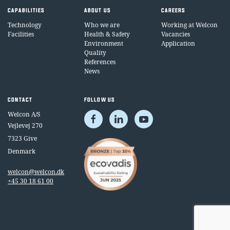
CAPABILITIES
ABOUT US
CAREERS
Technology
Who we are
Working at Welcon
Facilities
Health & Safety
Vacancies
Environment
Application
Quality
References
News
CONTACT
FOLLOW US
Welcon A/S
Vejlevej 270
7323 Give
Denmark
welcon@welcon.dk
+45 30 18 61 00