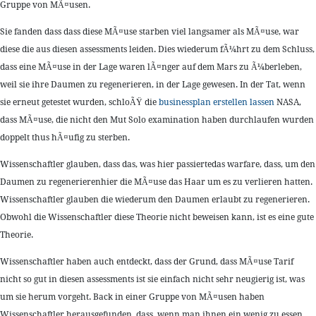
Gruppe von MÃ¤usen.
Sie fanden dass dass diese MÃ¤use starben viel langsamer als MÃ¤use, war
diese die aus diesen assessments leiden. Dies wiederum fÃ¼hrt zu dem Schluss,
dass eine MÃ¤use in der Lage waren lÃ¤nger auf dem Mars zu Ã¼berleben,
weil sie ihre Daumen zu regenerieren, in der Lage gewesen. In der Tat, wenn
sie erneut getestet wurden, schloÃŸ die
businessplan erstellen lassen
NASA,
dass MÃ¤use, die nicht den Mut Solo examination haben durchlaufen wurden
doppelt thus hÃ¤ufig zu sterben.
Wissenschaftler glauben, dass das, was hier passiertedas warfare, dass, um den
Daumen zu regenerierenhier die MÃ¤use das Haar um es zu verlieren hatten.
Wissenschaftler glauben die wiederum den Daumen erlaubt zu regenerieren.
Obwohl die Wissenschaftler diese Theorie nicht beweisen kann, ist es eine gute
Theorie.
Wissenschaftler haben auch entdeckt, dass der Grund, dass MÃ¤use Tarif
nicht so gut in diesen assessments ist sie einfach nicht sehr neugierig ist, was
um sie herum vorgeht. Back in einer Gruppe von MÃ¤usen haben
Wissenschaftler herausgefunden, dass, wenn man ihnen ein wenig zu essen