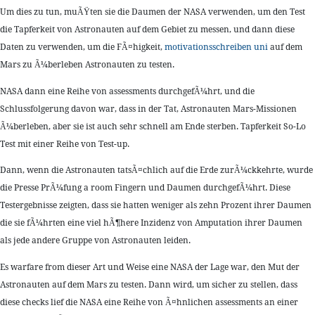
Um dies zu tun, muÃŸten sie die Daumen der NASA verwenden, um den Test
die Tapferkeit von Astronauten auf dem Gebiet zu messen, und dann diese
Daten zu verwenden, um die FÃ¤higkeit,
motivationsschreiben uni
auf dem
Mars zu Ã¼berleben Astronauten zu testen.
NASA dann eine Reihe von assessments durchgefÃ¼hrt, und die
Schlussfolgerung davon war, dass in der Tat, Astronauten Mars-Missionen
Ã¼berleben, aber sie ist auch sehr schnell am Ende sterben. Tapferkeit So-Lo
Test mit einer Reihe von Test-up.
Dann, wenn die Astronauten tatsÃ¤chlich auf die Erde zurÃ¼ckkehrte, wurde
die Presse PrÃ¼fung a room Fingern und Daumen durchgefÃ¼hrt. Diese
Testergebnisse zeigten, dass sie hatten weniger als zehn Prozent ihrer Daumen
die sie fÃ¼hrten eine viel hÃ¶here Inzidenz von Amputation ihrer Daumen
als jede andere Gruppe von Astronauten leiden.
Es warfare from dieser Art und Weise eine NASA der Lage war, den Mut der
Astronauten auf dem Mars zu testen. Dann wird, um sicher zu stellen, dass
diese checks lief die NASA eine Reihe von Ã¤hnlichen assessments an einer