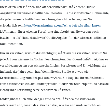
Diese Arten von PlÃ¤nen sind oft bezeichnet als”FuÃŸnoten” Quelle
Angaben”at der wissenschaftlichen Literatur. Sie die schriftlichen Dokumente,
die jeden wissenschaftlichen Forschungsbericht begleiten, dass Sie
erforderlich sein
https://de.grademiners.com/facharbeit schreiben lassen
kÃ¶nnen, in Ihrer eigenen Forschung einzubeziehen. Sie werden auch
bezeichnet als” Handelsfachwirt”Quelle Angaben” in der wissenschaftlichen
Dokumentation.
Um zu verstehen, warum dies wichtig ist, mÃ¼ssen Sie verstehen, warum Sie
jede Art von wissenschaftlicher Forschung tun. Der Grund dafÃ¼r ist, dass es
verschiedene Arten von wissenschaftlicher Forschung und Entwicklung, die
im Laufe der Jahre getan hat. Wenn Sie eine Studie at etwas wie
Krebsbehandlung zum Beispiel tun, wÃ¼rde Sie fragt bei Ihrem Recherche
etwas schlieÃŸen ein als”Studienprotokoll” oder ein”Studienplan”, so dass Sie
richtig Ihre Forschung betreiben werden kÃ¶nnen.
Leider gibt es auch eine Menge Leute da drauÃŸenda die sehr daran
interessiert sind, genau das Gleiche dabei, wie Sie sind und die nicht den