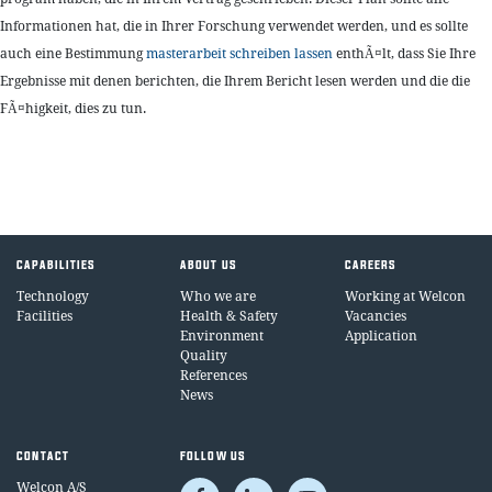
Informationen hat, die in Ihrer Forschung verwendet werden, und es sollte
auch eine Bestimmung
masterarbeit schreiben lassen
enthÃ¤lt, dass Sie Ihre
Ergebnisse mit denen berichten, die Ihrem Bericht lesen werden und die die
FÃ¤higkeit, dies zu tun.
CAPABILITIES
ABOUT US
CAREERS
Technology
Who we are
Working at Welcon
Facilities
Health & Safety
Vacancies
Environment
Application
Quality
References
News
CONTACT
FOLLOW US
Welcon A/S