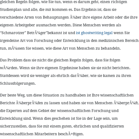
gleichen Regeln folgen, wie Sie tun, wenn es darum geht, einen richtigen
Studienplan und alle, die mit kommen es. Das Ergebnis ist, dass sie
verschiedene Arten von Behauptungen Ã¼ber ihre eigene Arbeit oder die ihre
eigenen Arbeitgeber ausmachen werden. Diese Menschen werden als
“Schmarotzer” BetrÃ¼ger”bekannt ist und
ist ghostwriting legal
wenn Sie
irgendeine Art von Forschung oder Entwicklung in den medizinischen Bereich
tun, mÃ¼ssen Sie wissen, wie diese Art von Menschen zu behandeln.
Das Problem dass sie nicht die gleichen Regeln folgen, dass Sie folgen
wÃ¼rden. Wenn sie ihre eigenen Ergebnisse haben sie sie nicht berichten.
Stattdessen wird sie weniger als ehrlich darÃ¼ber, wie sie kamen zu ihren
Schlussfolgerungen.
Der beste Weg, um diese Situation zu handhaben ist Ihre wissenschaftlichen
Berichte Ã¼berprÃ¼fen zu lassen und haben sie von Menschen Ã¼berprÃ¼ft,
die Experten auf dem Gebiet der wissenschaftlichen Forschung und
Entwicklung sind. Wenn dies geschehen ist Sie in der Lage sein, um
sicherzustellen, dass Sie mit einem guten, ehrlichen und qualifizierten
wissenschaftlichen Mitarbeitern beschÃ¤ftigen.