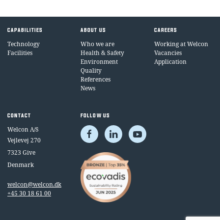
CAPABILITIES
ABOUT US
CAREERS
Technology
Who we are
Working at Welcon
Facilities
Health & Safety
Vacancies
Environment
Application
Quality
References
News
CONTACT
FOLLOW US
Welcon A/S
Vejlevej 270
7323 Give
Denmark
welcon@welcon.dk
+45 30 18 61 00